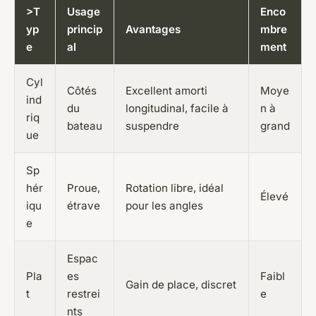
>T
Usage
Enco
yp
princip
Avantages
mbre
e
al
ment
Cyl
Côtés
Excellent amorti
Moye
ind
du
longitudinal, facile à
n à
riq
bateau
suspendre
grand
ue
Sp
hér
Proue,
Rotation libre, idéal
Élevé
iqu
étrave
pour les angles
e
Espac
Pla
es
Faibl
Gain de place, discret
t
restrei
e
nts