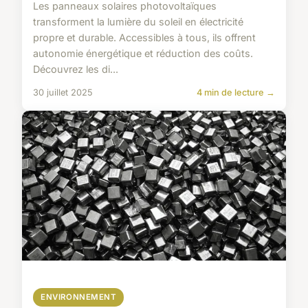
Les panneaux solaires photovoltaïques
transforment la lumière du soleil en électricité
propre et durable. Accessibles à tous, ils offrent
autonomie énergétique et réduction des coûts.
Découvrez les di...
30 juillet 2025
4 min de lecture →
ENVIRONNEMENT