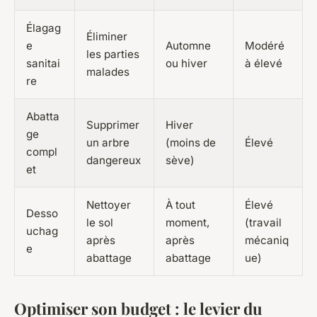
Élagag
Éliminer
e
Automne
Modéré
les parties
sanitai
ou hiver
à élevé
malades
re
Abatta
Supprimer
Hiver
ge
un arbre
(moins de
Élevé
compl
dangereux
sève)
et
Nettoyer
À tout
Élevé
Desso
le sol
moment,
(travail
uchag
après
après
mécaniq
e
abattage
abattage
ue)
Optimiser son budget : le levier du