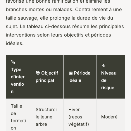
favorise une bonne ramification et élimine les
branches mortes ou malades. Contrairement à une
taille sauvage, elle prolonge la durée de vie du
sujet. Le tableau ci-dessous résume les principales
interventions selon leurs objectifs et périodes
idéales.
🪚
⚠️
Type
🎯 Objectif
📅 Période
Niveau
d'inter
principal
idéale
de
ventio
risque
n
Taille
Structurer
Hiver
de
le jeune
(repos
Modéré
formati
arbre
végétatif)
on