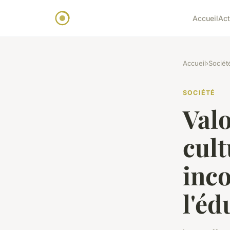
Accueil
Ac
Accueil
›
Sociét
SOCIÉTÉ
Valo
cult
inc
l'é