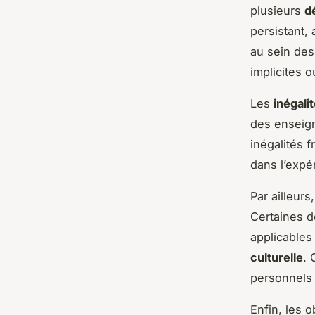
plusieurs
d
persistant, 
au sein des
implicites o
Les
inégali
des enseigna
inégalités f
dans l’expé
Par ailleurs
Certaines d
applicables 
culturelle
. 
personnels 
Enfin, les 