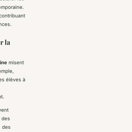
temporaine.
 contribuant
nces.
r la
ine
misent
emple,
les élèves à
t.
vent
e des
, des