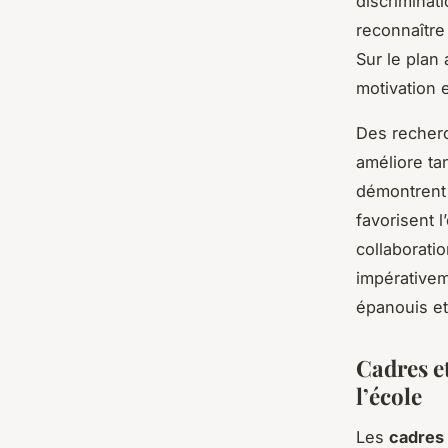
discriminat
reconnaître 
Sur le plan
motivation e
Des recherc
améliore ta
démontrent 
favorisent 
collaboratio
impérativem
épanouis et
Cadres et
l’école
Les
cadres 