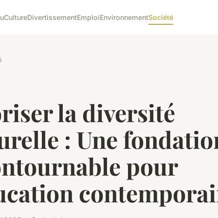
tu
Culture
Divertissement
Emploi
Environnement
Société
é
riser la diversité
urelle : Une fondatio
ontournable pour
ducation contempora