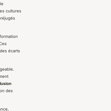
le
tes cultures
préjugés
 formation
 Ces
 des écarts
igeable.
lment
lusion
ion des
ance,