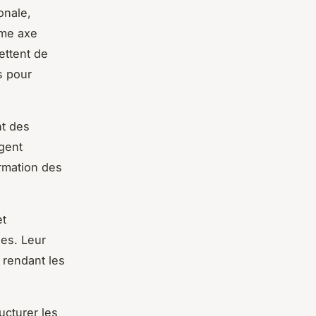
onale,
me axe
ettent de
s pour
nt des
agent
ormation des
et
ues. Leur
 rendant les
ucturer les