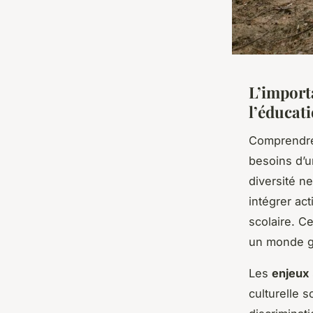
L’importa
l’éducat
Comprendr
besoins d’u
diversité ne
intégrer ac
scolaire. C
un monde g
Les
enjeux
culturelle s