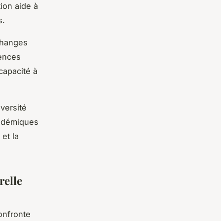
ion aide à
s.
changes
iences
 capacité à
versité
cadémiques
et la
relle
nfronte