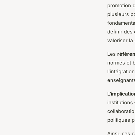
promotion de
plusieurs po
fondamental
définir des
valoriser la 
Les
référen
normes et b
l’intégrati
enseignants 
L’
implicatio
institutions
collaborati
politiques 
Ainsi, ces 