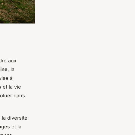
dre aux
ine
, la
vise à
et la vie
voluer dans
la diversité
ugés et la