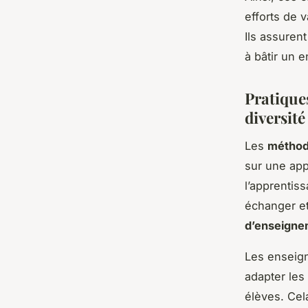
efforts de v
Ils assuren
à bâtir un 
Pratique
diversité
Les
méthod
sur une app
l’apprentiss
échanger et
d’enseigne
Les enseign
adapter les
élèves. Cel