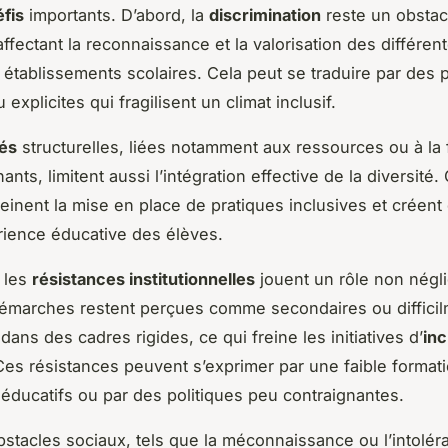
éfis
importants. D’abord, la
discrimination
reste un obstac
affectant la reconnaissance et la valorisation des différen
 établissements scolaires. Cela peut se traduire par des 
u explicites qui fragilisent un climat inclusif.
tés
structurelles, liées notamment aux ressources ou à la
nts, limitent aussi l’intégration effective de la diversité.
reinent la mise en place de pratiques inclusives et créent
rience éducative des élèves.
, les
résistances institutionnelles
jouent un rôle non négl
émarches restent perçues comme secondaires ou diffici
dans des cadres rigides, ce qui freine les initiatives d’
inc
Ces résistances peuvent s’exprimer par une faible format
éducatifs ou par des politiques peu contraignantes.
obstacles sociaux, tels que la méconnaissance ou l’intolér