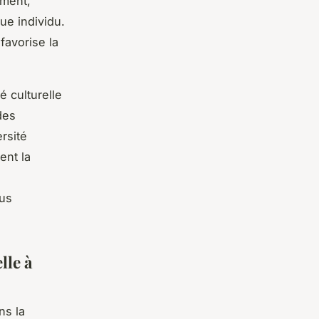
ement,
que individu.
favorise la
é culturelle
des
rsité
ent la
dus
lle à
ns la